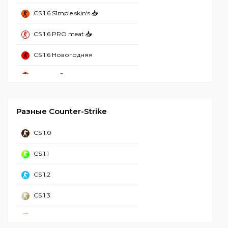
CS 1.6 S1mple skin's 📥
CS 1.6 Без вирусов
CS 1.6 PRO meat 📥
CS 1.6 Рабочая
CS 1.6 Новогодняя
CS 1.6 2023
CS 1.6 Refined
CS 1.6 Стим
CS 1.6 Mansion
CS 1.6 Чистая
Разные Counter-Strike
CS 1.6 Hyper Beast
CS 1.6 с Аватарками
CS 1.0
CS 1.6 от NaVI
CS 1.6 GSclient
CS 1.1
CS 1.6 Грёзы и Кошмары
CS 1.6 для Windows 11
CS 1.2
CS GO 1.6
CS 1.6 для Windows 10
CS 1.3
CS 1.6 с лаунчером
CS 1.6 Торрент
CS 1.4
CS 1.6 Call Of Duty