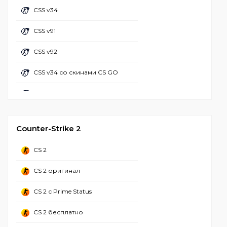
CS 1.6 с читом R8
CSS v34
CS 1.6 с бабочкой
CS 1.6 с АИМ конфигом
CSS v91
CS 1.6 майнкрафт
CS GO 1.6 с читами
CSS v92
CS 1.6 настроенная
CS 1.6 + чит лаунчер
CSS v34 со скинами CS GO
CS 1.6 популярная
CS 1.6 с чит меню
CSS v92 со скинами CS GO
CS 1.6 вторая мировая
CSS Client
CS 1.6 валорант
Counter-Strike 2
CS 1.6 зона радиации
CS 2
CS 1.6 Adidas
CS 2 оригинал
CS 1.6 CSO
CS 2 с Prime Status
CS 2 бесплатно