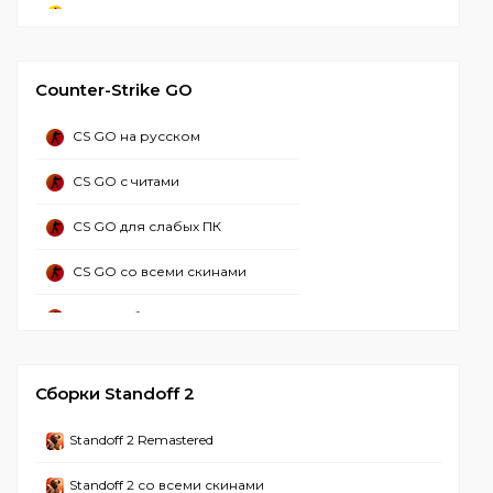
CS 2 стим
CS 2 Русская версия
Counter-Strike GO
CS 2 со всеми скинами
CS GO на русском
CS 2 с лаунчером
CS GO с читами
CS 2 без стима
CS GO для слабых ПК
CS 2 торрент
CS GO со всеми скинами
CS GO 2 с читами
CS GO с ботами
CS GO 2 с читом миднайт
CS GO бесплатно
CS 2 Без вирусов
Сборки Standoff 2
CS GO оригинал
CS 2 2024
Standoff 2 Remastered
CS GO на ПК
CS 2 Взломанная
Standoff 2 со всеми скинами