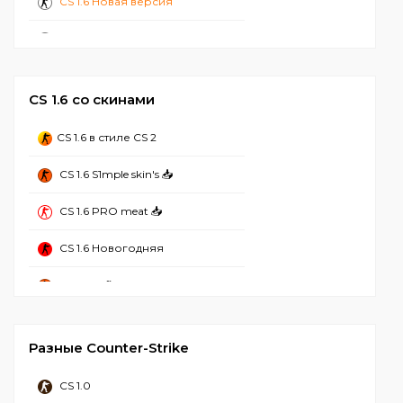
CS 1.6 Новая версия
CS 1.6 Стандартная
CS 1.6 2024
CS 1.6 со скинами
CS 1.6 с ботами
CS 1.6 в стиле CS 2
CS 1.6 Лучшая
CS 1.6 S1mple skin's 📥
CS 1.6 Без вирусов
CS 1.6 PRO meat 📥
CS 1.6 Рабочая
CS 1.6 Новогодняя
CS 1.6 2023
CS 1.6 Refined
CS 1.6 Стим
CS 1.6 Mansion
CS 1.6 Чистая
Разные Counter-Strike
CS 1.6 Hyper Beast
CS 1.6 с Аватарками
CS 1.0
CS 1.6 от NaVI