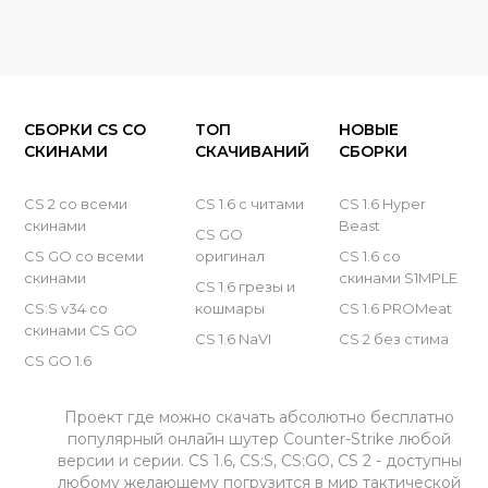
CS GO пиратка
Чит Osiris v2 на CS 2
CS GO Legacy
CS GO 2024
СБОРКИ CS СО
ТОП
НОВЫЕ
CS GO 2023
СКИНАМИ
СКАЧИВАНИЙ
СБОРКИ
CS GO 2022
CS 2 со всеми
CS 1.6 с читами
CS 1.6 Hyper
скинами
Beast
CS GO
CS GO 2021
CS GO со всеми
оригинал
CS 1.6 со
скинами
скинами S1MPLE
CS GO 2020
CS 1.6 грезы и
CS:S v34 со
кошмары
CS 1.6 PROMeat
CS GO 2019
скинами CS GO
CS 1.6 NaVI
CS 2 без стима
CS GO 1.6
CS GO 2018
CS GO 2017
Проект где можно скачать абсолютно бесплатно
популярный онлайн шутер Counter-Strike любой
CS GO 2016
версии и серии. CS 1.6, CS:S, CS:GO, CS 2 - доступны
любому желающему погрузится в мир тактической