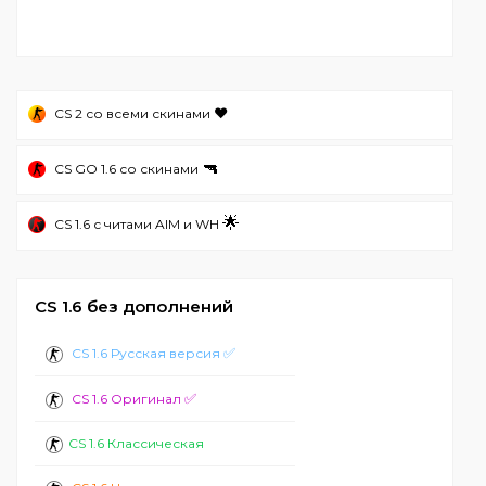
❤️
CS 2 со всеми скинами
🔫
CS GO 1.6 со скинами
🌟
CS 1.6 с читами AIM и WH
CS 1.6 без дополнений
✅
CS 1.6 Русская версия
✅
CS 1.6 Оригинал
CS 1.6 Классическая