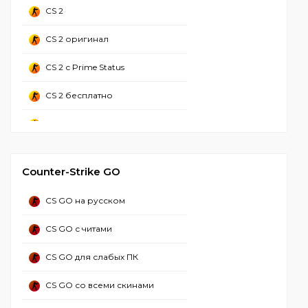
CS 1.6 зона радиации
CS 2
CS 1.6 Adidas
CS 2 оригинал
CS 1.6 CSO
CS 2 с Prime Status
CS 2 бесплатно
CS 2 стим
CS 2 Русская версия
Counter-Strike GO
CS 2 со всеми скинами
CS GO на русском
CS 2 с лаунчером
CS GO с читами
CS 2 без стима
CS GO для слабых ПК
CS 2 торрент
CS GO со всеми скинами
CS GO 2 с читами