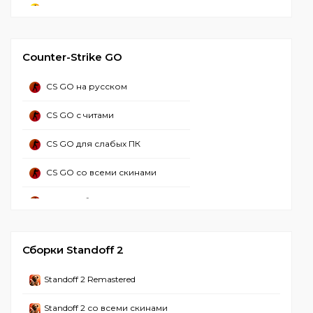
CS 2 стим
CS 2 Русская версия
Counter-Strike GO
CS 2 со всеми скинами
CS GO на русском
CS 2 с лаунчером
CS GO с читами
CS 2 без стима
CS GO для слабых ПК
CS 2 торрент
CS GO со всеми скинами
CS GO 2 с читами
CS GO с ботами
CS GO 2 с читом миднайт
CS GO бесплатно
CS 2 Без вирусов
Сборки Standoff 2
CS GO оригинал
CS 2 2024
Standoff 2 Remastered
CS GO на ПК
CS 2 Взломанная
Standoff 2 со всеми скинами