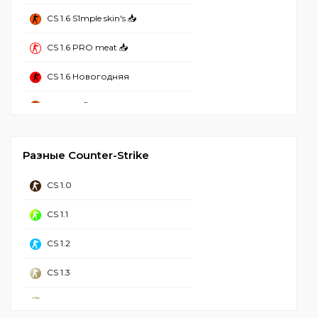
CS 1.6 S1mple skin's 📥
CS 1.6 Без вирусов
CS 1.6 PRO meat 📥
CS 1.6 Рабочая
CS 1.6 Новогодняя
CS 1.6 2023
CS 1.6 Refined
CS 1.6 Стим
CS 1.6 Mansion
CS 1.6 Чистая
Разные Counter-Strike
CS 1.6 Hyper Beast
CS 1.6 с Аватарками
CS 1.0
CS 1.6 от NaVI
CS 1.6 GSclient
CS 1.1
CS 1.6 Грёзы и Кошмары
CS 1.6 для Windows 11
CS 1.2
CS GO 1.6
CS 1.6 для Windows 10
CS 1.3
CS 1.6 с лаунчером
CS 1.6 Торрент
CS 1.4
CS 1.6 Call Of Duty