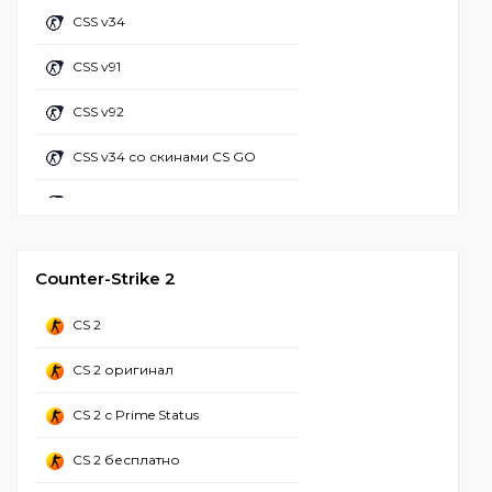
CS 1.6 с читом R8
CSS v34
CS 1.6 с бабочкой
CS 1.6 с АИМ конфигом
CSS v91
CS 1.6 майнкрафт
CS GO 1.6 с читами
CSS v92
CS 1.6 настроенная
CS 1.6 + чит лаунчер
CSS v34 со скинами CS GO
CS 1.6 популярная
CS 1.6 с чит меню
CSS v92 со скинами CS GO
CS 1.6 вторая мировая
CSS Client
CS 1.6 валорант
Counter-Strike 2
CS 1.6 зона радиации
CS 2
CS 1.6 Adidas
CS 2 оригинал
CS 1.6 CSO
CS 2 с Prime Status
CS 2 бесплатно