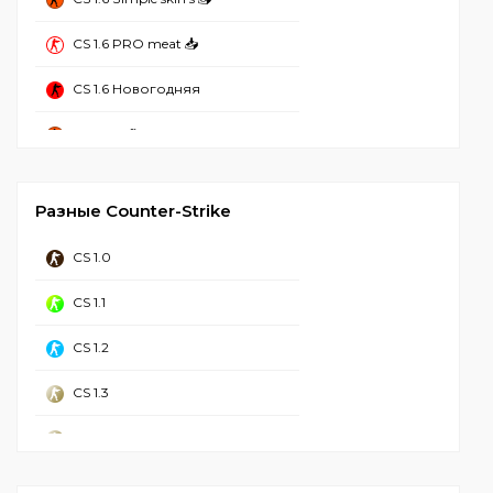
CS 1.6 Без вирусов
CS 1.6 PRO meat 📥
CS 1.6 Рабочая
CS 1.6 Новогодняя
CS 1.6 2023
CS 1.6 Refined
CS 1.6 Стим
CS 1.6 Mansion
CS 1.6 Чистая
Разные Counter-Strike
CS 1.6 Hyper Beast
CS 1.6 с Аватарками
CS 1.0
CS 1.6 от NaVI
CS 1.6 GSclient
CS 1.1
CS 1.6 Грёзы и Кошмары
CS 1.6 для Windows 11
CS 1.2
CS GO 1.6
CS 1.6 для Windows 10
CS 1.3
CS 1.6 с лаунчером
CS 1.6 Торрент
CS 1.4
CS 1.6 Call Of Duty
Контр Страйк 1.6
CS 1.5 ретро