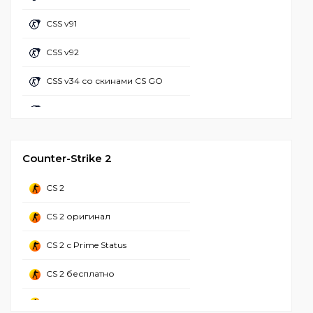
CS 1.6 с бабочкой
CS 1.6 с АИМ конфигом
CSS v91
CS 1.6 майнкрафт
CS GO 1.6 с читами
CSS v92
CS 1.6 настроенная
CS 1.6 + чит лаунчер
CSS v34 со скинами CS GO
CS 1.6 популярная
CS 1.6 с чит меню
CSS v92 со скинами CS GO
CS 1.6 вторая мировая
CSS Client
CS 1.6 валорант
Counter-Strike 2
CS 1.6 зона радиации
CS 2
CS 1.6 Adidas
CS 2 оригинал
CS 1.6 CSO
CS 2 с Prime Status
CS 2 бесплатно
CS 2 стим