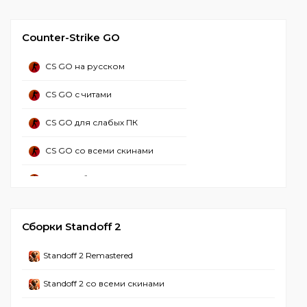
CS 2 Русская версия
Counter-Strike GO
CS 2 со всеми скинами
CS GO на русском
CS 2 с лаунчером
CS GO с читами
CS 2 без стима
CS GO для слабых ПК
CS 2 торрент
CS GO со всеми скинами
CS GO 2 с читами
CS GO с ботами
CS GO 2 с читом миднайт
CS GO бесплатно
CS 2 Без вирусов
Сборки Standoff 2
CS GO оригинал
CS 2 2024
Standoff 2 Remastered
CS GO на ПК
CS 2 Взломанная
Standoff 2 со всеми скинами
CS GO Лучшая версия
CS 2 На слабый ПК