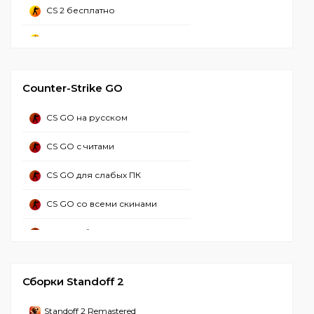
CS 2 бесплатно
CS 2 стим
CS 2 Русская версия
Counter-Strike GO
CS 2 со всеми скинами
CS GO на русском
CS 2 с лаунчером
CS GO с читами
CS 2 без стима
CS GO для слабых ПК
CS 2 торрент
CS GO со всеми скинами
CS GO 2 с читами
CS GO с ботами
CS GO 2 с читом миднайт
CS GO бесплатно
CS 2 Без вирусов
Сборки Standoff 2
CS GO оригинал
CS 2 2024
Standoff 2 Remastered