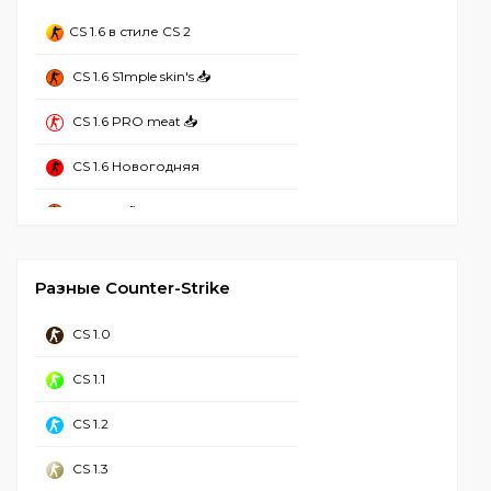
CS 1.6 с ботами
CS 1.6 в стиле CS 2
CS 1.6 Лучшая
CS 1.6 S1mple skin's 📥
CS 1.6 Без вирусов
CS 1.6 PRO meat 📥
CS 1.6 Рабочая
CS 1.6 Новогодняя
CS 1.6 2023
CS 1.6 Refined
CS 1.6 Стим
CS 1.6 Mansion
CS 1.6 Чистая
Разные Counter-Strike
CS 1.6 Hyper Beast
CS 1.6 с Аватарками
CS 1.0
CS 1.6 от NaVI
CS 1.6 GSclient
CS 1.1
CS 1.6 Грёзы и Кошмары
CS 1.6 для Windows 11
CS 1.2
CS GO 1.6
CS 1.6 для Windows 10
CS 1.3
CS 1.6 с лаунчером