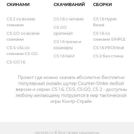
CS GO 2023
СКИНАМИ
СКАЧИВАНИЙ
СБОРКИ
CS GO 2022
CS 2 со всеми
CS 1.6 с читами
CS 1.6 Hyper
скинами
Beast
CS GO
CS GO 2021
CS GO со всеми
оригинал
CS 1.6 со
скинами
скинами S1MPLE
CS GO 2020
CS 1.6 грезы и
CS:S v34 со
кошмары
CS 1.6 PROMeat
CS GO 2019
скинами CS GO
CS 1.6 NaVI
CS 2 без стима
CS GO 1.6
CS GO 2018
CS GO 2017
Проект где можно скачать абсолютно бесплатно
популярный онлайн шутер Counter-Strike любой
CS GO 2016
версии и серии. CS 1.6, CS:S, CS:GO, CS 2 - доступны
любому желающему погрузится в мир тактической
CS GO 2015
игры Контр-Страйк
CS GO 2014
CS GO 2013
csinstall.ru © Все права защищены