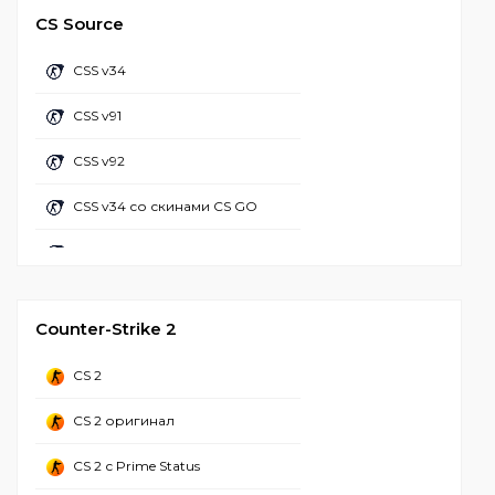
CS 1.6 с читом HPP Hack v6
CS Source
CS 1.6 с модами
CS 1.6 с читом R8
CSS v34
CS 1.6 с бабочкой
CS 1.6 с АИМ конфигом
CSS v91
CS 1.6 майнкрафт
CS GO 1.6 с читами
CSS v92
CS 1.6 настроенная
CS 1.6 + чит лаунчер
CSS v34 со скинами CS GO
CS 1.6 популярная
CS 1.6 с чит меню
CSS v92 со скинами CS GO
CS 1.6 вторая мировая
CSS Client
CS 1.6 валорант
Counter-Strike 2
CS 1.6 зона радиации
CS 2
CS 1.6 Adidas
CS 2 оригинал
CS 1.6 CSO
CS 2 с Prime Status