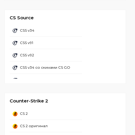
CS 1.6 с читом гигнайт
CS 1.6 Про Скилл
CS 1.6 с читом HPP Hack v6
CS Source
CS 1.6 с модами
CS 1.6 с читом R8
CSS v34
CS 1.6 с бабочкой
CS 1.6 с АИМ конфигом
CSS v91
CS 1.6 майнкрафт
CS GO 1.6 с читами
CSS v92
CS 1.6 настроенная
CS 1.6 + чит лаунчер
CSS v34 со скинами CS GO
CS 1.6 популярная
CS 1.6 с чит меню
CSS v92 со скинами CS GO
CS 1.6 вторая мировая
CSS Client
CS 1.6 валорант
Counter-Strike 2
CS 1.6 зона радиации
CS 2
CS 1.6 Adidas
CS 2 оригинал
CS 1.6 CSO