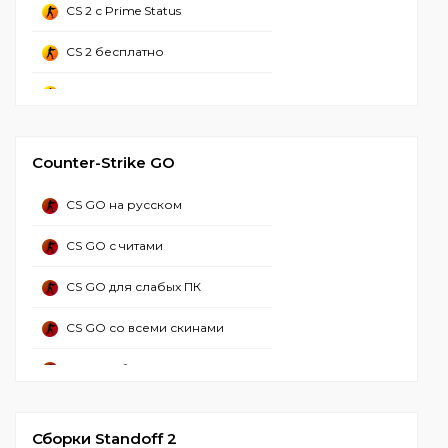
CS 2 с Prime Status
CS 2 бесплатно
CS 2 стим
CS 2 Русская версия
Counter-Strike GO
CS 2 со всеми скинами
CS GO на русском
CS 2 с лаунчером
CS GO с читами
CS 2 без стима
CS GO для слабых ПК
CS 2 торрент
CS GO со всеми скинами
CS GO 2 с читами
CS GO с ботами
CS GO 2 с читом миднайт
CS GO бесплатно
CS 2 Без вирусов
Сборки Standoff 2