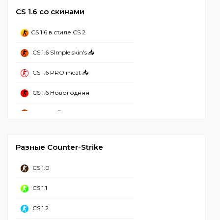
CS 1.6 со скинами
CS 1.6 с ботами
CS 1.6 в стиле CS 2
CS 1.6 Лучшая
CS 1.6 S1mple skin's 📥
CS 1.6 Без вирусов
CS 1.6 PRO meat 📥
CS 1.6 Рабочая
CS 1.6 Новогодняя
CS 1.6 2023
CS 1.6 Refined
CS 1.6 Стим
CS 1.6 Mansion
CS 1.6 Чистая
Разные Counter-Strike
CS 1.6 Hyper Beast
CS 1.6 с Аватарками
CS 1.0
CS 1.6 от NaVI
CS 1.6 GSclient
CS 1.1
CS 1.6 Грёзы и Кошмары
CS 1.6 для Windows 11
CS 1.2
CS GO 1.6
CS 1.6 для Windows 10