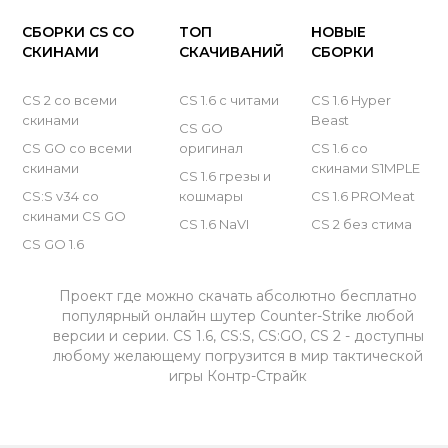
CS GO 2024
СБОРКИ CS СО
ТОП
НОВЫЕ
CS GO 2023
СКИНАМИ
СКАЧИВАНИЙ
СБОРКИ
CS GO 2022
CS 2 со всеми
CS 1.6 с читами
CS 1.6 Hyper
скинами
Beast
CS GO
CS GO 2021
CS GO со всеми
оригинал
CS 1.6 со
скинами
скинами S1MPLE
CS GO 2020
CS 1.6 грезы и
CS:S v34 со
кошмары
CS 1.6 PROMeat
CS GO 2019
скинами CS GO
CS 1.6 NaVI
CS 2 без стима
CS GO 1.6
CS GO 2018
CS GO 2017
Проект где можно скачать абсолютно бесплатно
популярный онлайн шутер Counter-Strike любой
CS GO 2016
версии и серии. CS 1.6, CS:S, CS:GO, CS 2 - доступны
любому желающему погрузится в мир тактической
CS GO 2015
игры Контр-Страйк
CS GO 2014