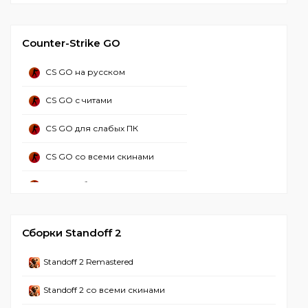
CS 2 Русская версия
Counter-Strike GO
CS 2 со всеми скинами
CS GO на русском
CS 2 с лаунчером
CS GO с читами
CS 2 без стима
CS GO для слабых ПК
CS 2 торрент
CS GO со всеми скинами
CS GO 2 с читами
CS GO с ботами
CS GO 2 с читом миднайт
CS GO бесплатно
CS 2 Без вирусов
Сборки Standoff 2
CS GO оригинал
CS 2 2024
Standoff 2 Remastered
CS GO на ПК
CS 2 Взломанная
Standoff 2 со всеми скинами
CS GO Лучшая версия
CS 2 На слабый ПК