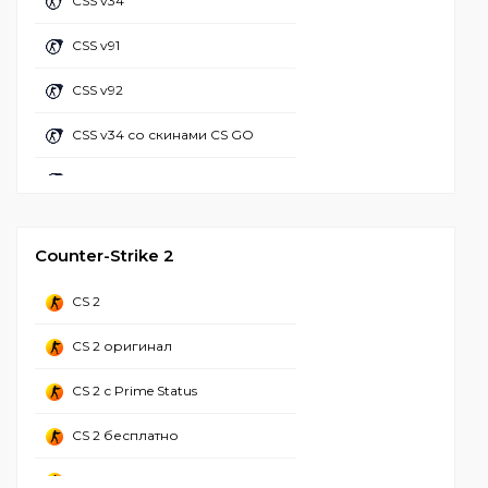
CSS v34
CS 1.6 с бабочкой
CS 1.6 с АИМ конфигом
CSS v91
CS 1.6 майнкрафт
CS GO 1.6 с читами
CSS v92
CS 1.6 настроенная
CS 1.6 + чит лаунчер
CSS v34 со скинами CS GO
CS 1.6 популярная
CS 1.6 с чит меню
CSS v92 со скинами CS GO
CS 1.6 вторая мировая
CSS Client
CS 1.6 валорант
Counter-Strike 2
CS 1.6 зона радиации
CS 2
CS 1.6 Adidas
CS 2 оригинал
CS 1.6 CSO
CS 2 с Prime Status
CS 2 бесплатно
CS 2 стим