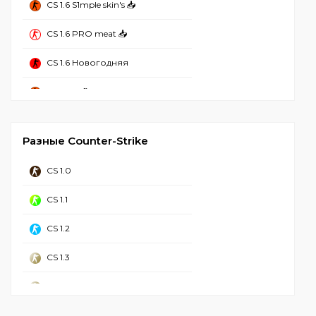
CS 1.6 S1mple skin's 📥
CS 1.6 Без вирусов
CS 1.6 PRO meat 📥
CS 1.6 Рабочая
CS 1.6 Новогодняя
CS 1.6 2023
CS 1.6 Refined
CS 1.6 Стим
CS 1.6 Mansion
CS 1.6 Чистая
Разные Counter-Strike
CS 1.6 Hyper Beast
CS 1.6 с Аватарками
CS 1.0
CS 1.6 от NaVI
CS 1.6 GSclient
CS 1.1
CS 1.6 Грёзы и Кошмары
CS 1.6 для Windows 11
CS 1.2
CS GO 1.6
CS 1.6 для Windows 10
CS 1.3
CS 1.6 с лаунчером
CS 1.6 Торрент
CS 1.4
CS 1.6 Call Of Duty
Контр Страйк 1.6
CS 1.5 ретро