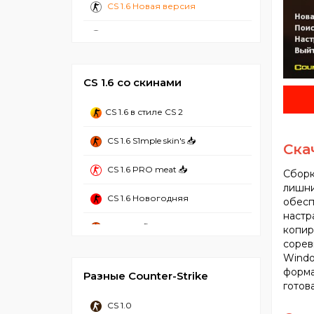
CS 1.6 Новая версия
CS 1.6 Стандартная
CS 1.6 2024
CS 1.6 со скинами
CS 1.6 с ботами
CS 1.6 в стиле CS 2
CS 1.6 Лучшая
CS 1.6 S1mple skin's 📥
Скач
CS 1.6 Без вирусов
CS 1.6 PRO meat 📥
Сборк
CS 1.6 Рабочая
лишни
CS 1.6 Новогодняя
обесп
CS 1.6 2023
настр
CS 1.6 Refined
копир
CS 1.6 Стим
сорев
CS 1.6 Mansion
Windo
CS 1.6 Чистая
форма
Разные Counter-Strike
CS 1.6 Hyper Beast
готов
CS 1.6 с Аватарками
CS 1.0
CS 1.6 от NaVI