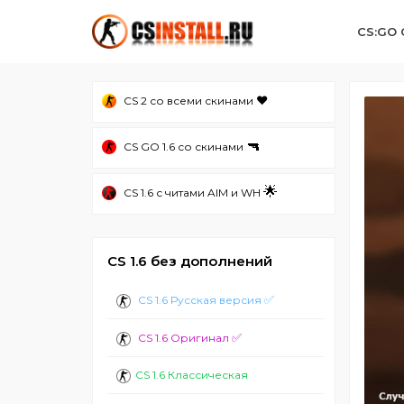
CS:GO
❤️
CS 2 со всеми скинами
🔫
CS GO 1.6 со скинами
🌟
CS 1.6 с читами AIM и WH
CS 1.6 без дополнений
✅
CS 1.6 Русская версия
✅
CS 1.6 Оригинал
CS 1.6 Классическая