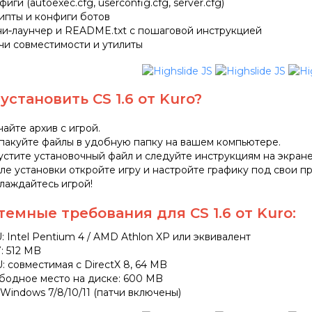
иги (autoexec.cfg, userconfig.cfg, server.cfg)
ипты и конфиги ботов
и‑лаунчер и README.txt с пошаговой инструкцией
чи совместимости и утилиты
 установить CS 1.6 от Kuro?
чайте архив с игрой.
пакуйте файлы в удобную папку на вашем компьютере.
устите установочный файл и следуйте инструкциям на экране
ле установки откройте игру и настройте графику под свои п
лаждайтесь игрой!
темные требования для CS 1.6 от Kuro:
: Intel Pentium 4 / AMD Athlon XP или эквивалент
: 512 MB
: совместимая с DirectX 8, 64 MB
бодное место на диске: 600 MB
 Windows 7/8/10/11 (патчи включены)