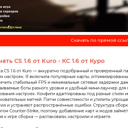
Скачать по прямой ссы
ать CS 1.6 от Kuro - КС 1.6 от Куро
а CS 1.6 от Kuro — аккуратно подобранный и проверенный па
х настроек. Я включила популярные карты, оптимизированн
ечить стабильный FPS и минимальные сетевые задержки даже
аиваемые боты разного уровня и удобный мини‑лаунчер для
ования настроек. Конфиги адаптированы под разные стили иг
новательных матчей. Патчи совместимости и утилиты упроща
ws и устраняют распространённые ошибки. Структура сборк
том Counter‑Strike, поэтому добавление карт и модов займёт
ая к игре сборка — распаковали, настроили и играете.