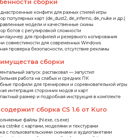
бенности сборки
днастроенные конфиги для разных стилей игры
ор популярных карт (de_dust2, de_inferno, de_nuke и др.)
равленные модели и качественные скины
ор ботов с регулировкой сложности
и‑лаунчер для профилей и резервного копирования
чи совместимости для современных Windows
ная проверка безопасности, отсутствие рекламы
имущества сборки
ентальный запуск: распаковал — запустил
бильная работа на слабых и средних ПК
бные профили для тренировки и соревновательной игры
кая интеграция сторонних модов и карт
пактный размер и подробная инструкция в комплекте
 содержит сборка CS 1.6 от Kuro
олняемые файлы (hl.exe, cs.exe)
ка cstrike с картами, моделями и текстурами
ка с пользовательскими скинами и аудиопакетами