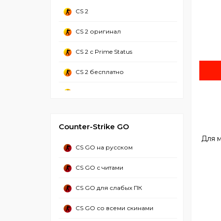
CS 1.6 зона радиации
CS 2
CS 1.6 Adidas
CS 2 оригинал
CS 1.6 CSO
CS 2 с Prime Status
CS 2 бесплатно
CS 2 стим
CS 2 Русская версия
Counter-Strike GO
CS 2 со всеми скинами
Для м
CS GO на русском
CS 2 с лаунчером
CS GO с читами
CS 2 без стима
CS GO для слабых ПК
CS 2 торрент
CS GO со всеми скинами
CS GO 2 с читами