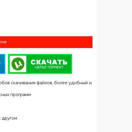
лке
обов скачивания файлов, более удобный и
сных программ
с другом